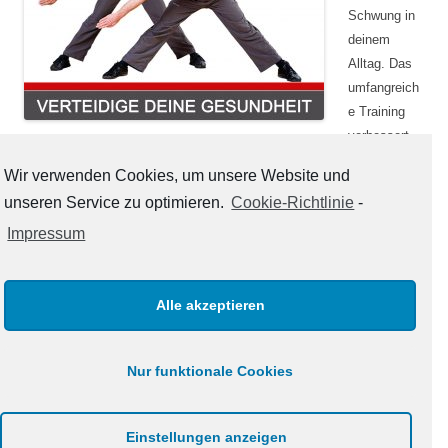
Schwung in
deinem
Alltag. Das
umfangreich
e Training
verbessert
deine
Wir verwenden Cookies, um unsere Website und
Körperhaltung und kurbelt den Fettstoffwechsel
unseren Service zu optimieren.
Cookie-Richtlinie
-
an. Einfach vorbei kommen und mitmachen!
Impressum
Alle akzeptieren
Nur funktionale Cookies
Impressum
|
Datenschutz
|
Cookie-Richtlinie
© Copyright 2022, All Rights Reserved | Powered by
WingTsun Schule
Einstellungen anzeigen
Hensellek